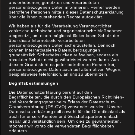
uns erhobenen, genutzten und verarbeiteten
personenbezogenen Daten informieren. Ferner werden
betroffene Personen mittels dieser Datenschutzerklärung
über die ihnen zustehenden Rechte aufgeklärt.
Wir haben als für die Verarbeitung Verantwortlicher
zahlreiche technische und organisatorische Maßnahmen
umgesetzt, um einen möglichst lückenlosen Schutz der
über diese Internetseite verarbeiteten
personenbezogenen Daten sicherzustellen. Dennoch
können Internetbasierte Datenübertragungen
grundsätzlich Sicherheitslücken aufweisen, sodass ein
absoluter Schutz nicht gewährleistet werden kann. Aus
diesem Grund steht es jeder betroffenen Person frei,
personenbezogene Daten auch auf alternativen Wegen,
beispielsweise telefonisch, an uns zu übermitteln.
Begriffsbestimmungen
Buchen Sie noch heute Ihren
Die Datenschutzerklärung beruht auf den
Begrifflichkeiten, die durch den Europäischen Richtlinien-
persönlichen Termin.
und Verordnungsgeber beim Erlass der Datenschutz-
Grundverordnung (DS-GVO) verwendet wurden. Unsere
Datenschutzerklärung soll sowohl für die Öffentlichkeit als
auch für unsere Kunden und Geschäftspartner einfach
lesbar und verständlich sein. Um dies zu gewährleisten,
möchten wir vorab die verwendeten Begrifflichkeiten
ONLINE BUCHEN
erläutern.