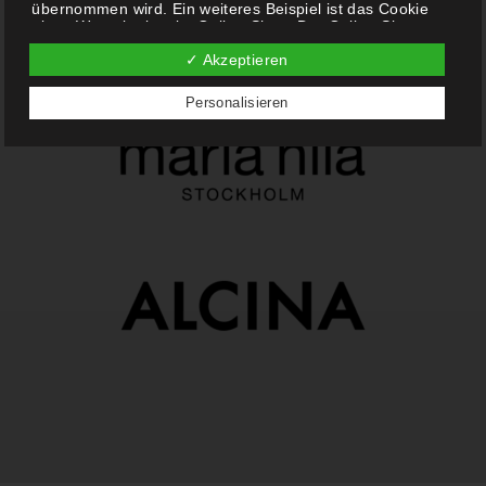
übernommen wird. Ein weiteres Beispiel ist das Cookie
eines Warenkorbes im Online-Shop. Der Online-Shop
merkt sich die Artikel, die ein Kunde in den virtuellen
✓ Akzeptieren
Warenkorb gelegt hat, über ein Cookie.
Die betroffene Person kann die Setzung von Cookies
Personalisieren
durch unsere Internetseite jederzeit mittels einer
entsprechenden Einstellung des genutzten
Internetbrowsers verhindern und damit der Setzung von
Cookies dauerhaft widersprechen. Ferner können bereits
gesetzte Cookies jederzeit über einen Internetbrowser
oder andere Softwareprogramme gelöscht werden. Dies
ist in allen gängigen Internetbrowsern möglich. Deaktiviert
die betroffene Person die Setzung von Cookies in dem
genutzten Internetbrowser, sind unter Umständen nicht
alle Funktionen unserer Internetseite vollumfänglich
nutzbar.
Erfassung von allgemeinen Daten und Informationen
Die Internetseite erfasst mit jedem Aufruf der Internetseite
durch eine betroffene Person oder ein automatisiertes
System eine Reihe von allgemeinen Daten und
Informationen. Diese allgemeinen Daten und
Informationen werden in den Logfiles des Servers
gespeichert. Erfasst werden können die (1) verwendeten
Browsertypen und Versionen, (2) das vom zugreifenden
System verwendete Betriebssystem, (3) die Internetseite,