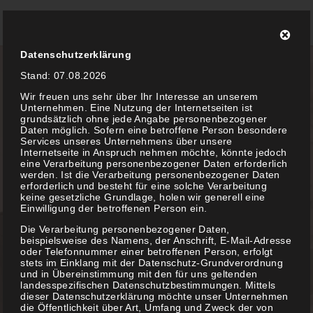
Zum
Inhalt
Datenschutzerklärung
springen
Stand: 07.08.2026
Wir freuen uns sehr über Ihr Interesse an unserem
Unternehmen. Eine Nutzung der Internetseiten ist
grundsätzlich ohne jede Angabe personenbezogener
Daten möglich. Sofern eine betroffene Person besondere
Services unseres Unternehmens über unsere
Internetseite in Anspruch nehmen möchte, könnte jedoch
eine Verarbeitung personenbezogener Daten erforderlich
werden. Ist die Verarbeitung personenbezogener Daten
erforderlich und besteht für eine solche Verarbeitung
keine gesetzliche Grundlage, holen wir generell eine
"Man muss seine Schönheit dort
Einwilligung der betroffenen Person ein.
zeigen, wo man sie hat."
Die Verarbeitung personenbezogener Daten,
Anne Louise Germaine de Stael
beispielsweise des Namens, der Anschrift, E-Mail-Adresse
oder Telefonnummer einer betroffenen Person, erfolgt
stets im Einklang mit der Datenschutz-Grundverordnung
und in Übereinstimmung mit den für uns geltenden
landesspezifischen Datenschutzbestimmungen. Mittels
dieser Datenschutzerklärung möchte unser Unternehmen
die Öffentlichkeit über Art, Umfang und Zweck der von