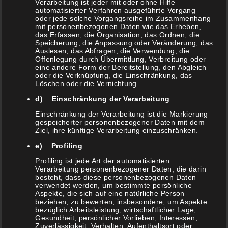
Qualität statt Quantität
Verarbeitung ist jeder mit oder ohne Hilfe
automatisierter Verfahren ausgeführte Vorgang
oder jede solche Vorgangsreihe im Zusammenhang
mit personenbezogenen Daten wie das Erheben,
das Erfassen, die Organisation, das Ordnen, die
Wir nehmen uns viel Zeit für unsere Kunden. Gern
Speicherung, die Anpassung oder Veränderung, das
Auslesen, das Abfragen, die Verwendung, die
erarbeiten wir mit Ihnen Ihren ganz persönlichen
Offenlegung durch Übermittlung, Verbreitung oder
eine andere Form der Bereitstellung, den Abgleich
oder die Verknüpfung, die Einschränkung, das
Look vom Haarschnitt über Tönen, Färben,
Löschen oder die Vernichtung.
Strähnen bis hin zu Make-up, Hochsteck- und
d) Einschränkung der Verarbeitung
Brautfrisuren. Wir kümmern uns bei Ihrem Besuch
Einschränkung der Verarbeitung ist die Markierung
gespeicherter personenbezogener Daten mit dem
Ziel, ihre künftige Verarbeitung einzuschränken.
um Ihr gesamtes Wohlbefinden.
Genießen Sie Ihre
e) Profiling
Auszeit bei Colors Hairdesign. Ihrem Intercoiffure
Profiling ist jede Art der automatisierten
Verarbeitung personenbezogener Daten, die darin
Friseur Salon in Bottrop Kirchhellen.
besteht, dass diese personenbezogenen Daten
verwendet werden, um bestimmte persönliche
Aspekte, die sich auf eine natürliche Person
beziehen, zu bewerten, insbesondere, um Aspekte
bezüglich Arbeitsleistung, wirtschaftlicher Lage,
MEHR ERFAHREN
Gesundheit, persönlicher Vorlieben, Interessen,
Zuverlässigkeit, Verhalten, Aufenthaltsort oder