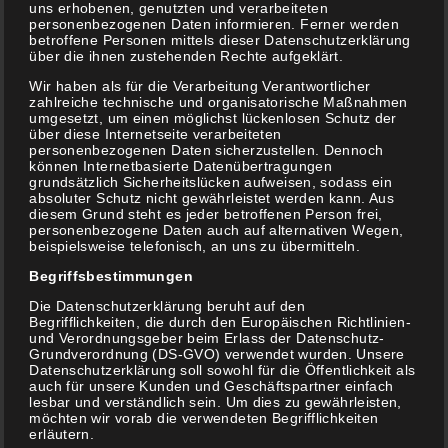
uns erhobenen, genutzten und verarbeiteten
personenbezogenen Daten informieren. Ferner werden
betroffene Personen mittels dieser Datenschutzerklärung
über die ihnen zustehenden Rechte aufgeklärt.
Wir haben als für die Verarbeitung Verantwortlicher
zahlreiche technische und organisatorische Maßnahmen
umgesetzt, um einen möglichst lückenlosen Schutz der
über diese Internetseite verarbeiteten
personenbezogenen Daten sicherzustellen. Dennoch
können Internetbasierte Datenübertragungen
grundsätzlich Sicherheitslücken aufweisen, sodass ein
Suche
absoluter Schutz nicht gewährleistet werden kann. Aus
diesem Grund steht es jeder betroffenen Person frei,
nach:
personenbezogene Daten auch auf alternativen Wegen,
beispielsweise telefonisch, an uns zu übermitteln.
Neueste Kommentare
Begriffsbestimmungen
Die Datenschutzerklärung beruht auf den
Begrifflichkeiten, die durch den Europäischen Richtlinien-
und Verordnungsgeber beim Erlass der Datenschutz-
Archiv
Grundverordnung (DS-GVO) verwendet wurden. Unsere
Datenschutzerklärung soll sowohl für die Öffentlichkeit als
auch für unsere Kunden und Geschäftspartner einfach
März 2020
lesbar und verständlich sein. Um dies zu gewährleisten,
möchten wir vorab die verwendeten Begrifflichkeiten
erläutern.