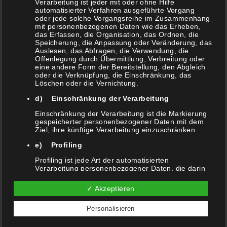
Verarbeitung ist jeder mit oder ohne Hilfe
automatisierter Verfahren ausgeführte Vorgang
Anmelden
oder jede solche Vorgangsreihe im Zusammenhang
mit personenbezogenen Daten wie das Erheben,
das Erfassen, die Organisation, das Ordnen, die
Eintrags-Feed
Speicherung, die Anpassung oder Veränderung, das
Auslesen, das Abfragen, die Verwendung, die
Offenlegung durch Übermittlung, Verbreitung oder
eine andere Form der Bereitstellung, den Abgleich
Kommentar-Feed
oder die Verknüpfung, die Einschränkung, das
Löschen oder die Vernichtung.
d) Einschränkung der Verarbeitung
WordPress.org
Einschränkung der Verarbeitung ist die Markierung
gespeicherter personenbezogener Daten mit dem
Ziel, ihre künftige Verarbeitung einzuschränken.
e) Profiling
Suche
Profiling ist jede Art der automatisierten
nach:
Verarbeitung personenbezogener Daten, die darin
besteht, dass diese personenbezogenen Daten
verwendet werden, um bestimmte persönliche
✓ Akzeptieren
Aspekte, die sich auf eine natürliche Person
beziehen, zu bewerten, insbesondere, um Aspekte
bezüglich Arbeitsleistung, wirtschaftlicher Lage,
Personalisieren
Gesundheit, persönlicher Vorlieben, Interessen,
Zuverlässigkeit, Verhalten, Aufenthaltsort oder