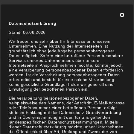
Zum
Inhalt
Datenschutzerklärung
springen
Stand: 06.08.2026
Wir freuen uns sehr über Ihr Interesse an unserem
Startseite
/
2020
Unternehmen. Eine Nutzung der Internetseiten ist
grundsätzlich ohne jede Angabe personenbezogener
Daten möglich. Sofern eine betroffene Person besondere
Services unseres Unternehmens über unsere
CORONA NEWS
Internetseite in Anspruch nehmen möchte, könnte jedoch
eine Verarbeitung personenbezogener Daten erforderlich
werden. Ist die Verarbeitung personenbezogener Daten
erforderlich und besteht für eine solche Verarbeitung
Sehr geehrte Kunden, liebe Mitarbeiter, Bund und
keine gesetzliche Grundlage, holen wir generell eine
Einwilligung der betroffenen Person ein.
Länder haben sich heute darauf geeinigt, nun auch
Die Verarbeitung personenbezogener Daten,
beispielsweise des Namens, der Anschrift, E-Mail-Adresse
alle Friseure zu schließen. Somit haben auch wir
oder Telefonnummer einer betroffenen Person, erfolgt
stets im Einklang mit der Datenschutz-Grundverordnung
[...]
und in Übereinstimmung mit den für uns geltenden
landesspezifischen Datenschutzbestimmungen. Mittels
dieser Datenschutzerklärung möchte unser Unternehmen
die Öffentlichkeit über Art, Umfang und Zweck der von